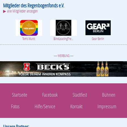
— WERBUNG —
Startseite
Facebook
Stadtfest
Bühnen
Fotos
Hilfe/Service
Kontakt
Impressum
Unsere Partner:
▶ alle Partner anzeigen
AOK
Gaffel Kölsch
Autohaus im Fri...