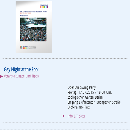
Gay Night at the Zoo:
▶ Veranstaltungen und Tipps
Open Air Swing Party
Freitag, 17.07.2015 / 19:00 Uhr,
Zoologischer Garten Berlin,
Eingang Elefantentor, Budapester Straße,
Olof-Palme-Platz
Info & Tickets
Mitglieder des Regenbogenfonds e.V.
▶ alle Mitglieder anzeigen
Romeo und Romeo
Prinzknecht
Ermster & Preuß...