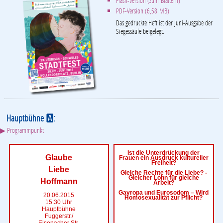
Flash-Version (zum Blättern)
PDF-Version (6,58 MB)
Das gedruckte Heft ist der Juni-Ausgabe der
Siegessäule beigelegt.
Hauptbühne
:
A
▶ Programmpunkt
Ist die Unterdrückung der
Glaube
Frauen ein Ausdruck kultureller
Freiheit?
Liebe
Gleiche Rechte für die Liebe? -
Gleicher Lohn für gleiche
Hoffmann
Arbeit?
Gayropa und Eurosodom – Wird
20.06.2015
Homosexualität zur Pflicht?
15:30 Uhr
Hauptbühne
Fuggerstr./
Eisenacher Str.