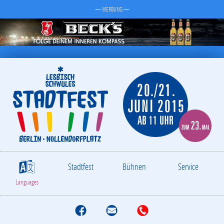
— WERBUNG —
Stadtfest
Bühnen
Service
S
Languages
F
M
T